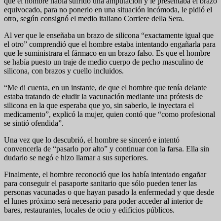
que el hombre había sufrido una amputación y le presentaba el brazo
equivocado, para no ponerlo en una situación incómoda, le pidió el
otro, según consignó el medio italiano Corriere della Sera.
Al ver que le enseñaba un brazo de silicona “exactamente igual que
el otro” comprendió que el hombre estaba intentando engañarla para
que le suministrara el fármaco en un brazo falso. Es que el hombre
se había puesto un traje de medio cuerpo de pecho masculino de
silicona, con brazos y cuello incluidos.
“Me di cuenta, en un instante, de que el hombre que tenía delante
estaba tratando de eludir la vacunación mediante una prótesis de
silicona en la que esperaba que yo, sin saberlo, le inyectara el
medicamento”, explicó la mujer, quien contó que “como profesional
se sintió ofendida”.
Una vez que lo descubrió, el hombre se sinceró e intentó
convencerla de “pasarlo por alto” y continuar con la farsa. Ella sin
dudarlo se negó e hizo llamar a sus superiores.
Finalmente, el hombre reconoció que los había intentado engañar
para conseguir el pasaporte sanitario que sólo pueden tener las
personas vacunadas o que hayan pasado la enfermedad y que desde
el lunes próximo será necesario para poder acceder al interior de
bares, restaurantes, locales de ocio y edificios públicos.