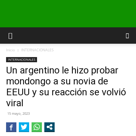
INFO24
Inicio
INTERNACIONALES
RIO
INTERNACIONALES
Un argentino le hizo probar
mondongo a su novia de
NEGRO
EEUU y su reacción se volvió
viral
15 mayo, 2023