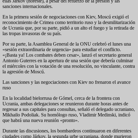
ellas Járkov (noreste), a pesar del refuerzo de la presión y las
sanciones internacionales.
En la primera sesión de negociaciones con Kiev, Moscú exigió el
reconocimiento de Crimea como territorio ruso y la desmilitarización
de Ucrania que, por su parte, pidió a un alto el fuego y la retirada de
las tropas invasoras de su país.
Por su parte, la Asamblea General de la ONU celebró el lunes una
«sesión extraordinaria de urgencia» para estudiar el conflicto.
«¡Basta ya! Los combates deben cesar», lanzó el secretario general
Antonio Guterres en la apertura de una sesión que debería culminar
el miércoles con la votación de una resolución, no vinculante, contra
la agresión de Moscú.
Las sanciones y las negociaciones con Kiev no frenaron el avance
ruso
En la localidad bielorrusa de Gómel, cerca de la frontera con
Ucrania, ambas delegaciones se reunieron durante horas antes de
regresar a sus capitales para consultas, señaló el delegado ucraniano,
Mikhailo Podoliak. Su homólogo ruso, Vladimir Medinski, indicó
que habrá una nueva reunión «pronto».
Durante las discusiones, los bombardeos continuaron en diferentes
ciudades como Járkov, la segunda urbe ucraniana, donde murieron