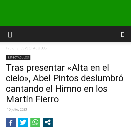
INFO24
Inicio
ESPECTACULOS
RIO
ESPECTACULOS
Tras presentar «Alta en el
cielo», Abel Pintos deslumbró
NEGRO
cantando el Himno en los
Martín Fierro
10 julio, 2023