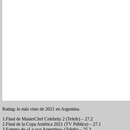
Rating: lo más visto de 2021 en Argentina
1.Final de MasterChef Celebrity 2 (Telefe) – 27.2
2.Final de la Copa América 2021 (TV Pública) – 27.1
3.Estreno de «La voz Argentina» (Telefe) – 25.3