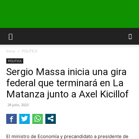
INFO24
Inicio
POLITICA
RIO
POLITICA
Sergio Massa inicia una gira
federal que terminará en La
NEGRO
Matanza junto a Axel Kicillof
28 julio, 2023
El ministro de Economía y precandidato a presidente de