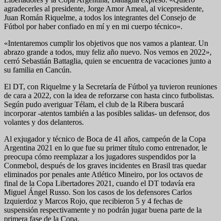
agradecerles al presidente, Jorge Amor Ameal, al vicepresidente,
Juan Román Riquelme, a todos los integrantes del Consejo de
Fútbol por haber confiado en mí y en mi cuerpo técnico».
«Intentaremos cumplir los objetivos que nos vamos a plantear. Un
abrazo grande a todos, muy feliz año nuevo. Nos vemos en 2022»,
cerró Sebastián Battaglia, quien se encuentra de vacaciones junto a
su familia en Cancún.
El DT, con Riquelme y la Secretaría de Fútbol ya tuvieron reuniones
de cara a 2022, con la idea de reforzarse con hasta cinco futbolistas.
Según pudo averiguar Télam, el club de la Ribera buscará
incorporar -atentos también a las posibles salidas- un defensor, dos
volantes y dos delanteros.
Al exjugador y técnico de Boca de 41 años, campeón de la Copa
Argentina 2021 en lo que fue su primer título como entrenador, le
preocupa cómo reemplazar a los jugadores suspendidos por la
Conmebol, después de los graves incidentes en Brasil tras quedar
eliminados por penales ante Atlético Mineiro, por los octavos de
final de la Copa Libertadores 2021, cuando el DT todavía era
Miguel Ángel Russo. Son los casos de los defensores Carlos
Izquierdoz y Marcos Rojo, que recibieron 5 y 4 fechas de
suspensión respectivamente y no podrán jugar buena parte de la
primera fase de la Copa.