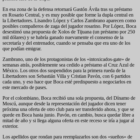
En esa zona de la defensa retornará Gastón Ávila tras su préstamo
en Rosario Central, y es muy posible que forme la dupla central en
la Libertadores. Lisandro López y Carlos Zambrano aparecen como
posibles compañeros de zaga del jugador rosarino. Por López, Boca
desestimó una propuesta de Xolos de Tijuana (un préstamo por 250
mil dólares) y se habría ganado nuevamente el consenso de la
secretaría y del entrenador, cuando se pensaba que era uno de los
que podían emigrar.
Zambrano, uno de los protagonistas de los «intoxicados-gate» de
semanas atrás, posiblemente sea cedido a préstamo al Cruz Azul de
México. Los otros dos suspendidos para la primera rueda de la
Libertadores son Sebastián Villa y Cristian Pavón, con 6 partidos
cada uno, y eso hace que Boca esté predispuesto a negociarlos en
este mercado de pases.
Por el colombiano, Boca recibió una sola propuesta, del Dínamo de
Moscú, aunque desde la representación del jugador dicen tener
próxima una oferta de otro club para ser transferido ahora, y que se
quede en Boca hasta junio. Pavón, en cambio, busca quedar libre a
mitad de año y si llega alguna oferta en este receso se iría a jugar al
exterior.
Los apellidos que rondan para reemplazarlos son dos «sueños» de