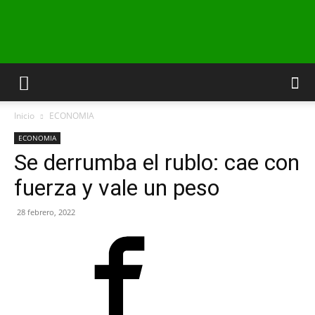
INFO24
Inicio
ECONOMIA
RIO
ECONOMIA
Se derrumba el rublo: cae con
fuerza y vale un peso
NEGRO
28 febrero, 2022