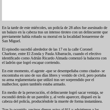
En la tarde de este miércoles, un policía de 28 años fue asesinado de
un balazo en la cabeza tras un intenso tiroteo con un delincuente que
previamente había robado su morral en la localidad bonaerense de
San Miguel.
El episodio sucedió alrededor de las 17 en la calle Coronel
Charlone, entre El Zonda y Paula Albarracín, cuando el efectivo
identificado como Adrián Ricardo Almada comenzó la balacera con
el ladrón que logró escapar corriendo.
En este momento, el agente -que se desempeñaba como citador- se
encontraba en uno de sus días libres y vestido de civil, pero portaba
su arma reglamentaria que utilizó tras ser sorprendido por el
malhechor, quien también estaba armado.
En medio de la persecución, el delincuente logró sacar ventaja, se
escondió detrás de un paredón y, al verlo aparecer, disparó en la
cabeza del policía, produciéndole la muerte de forma instantánea.
Tras lo ocurrido, vecinos dieron aviso al 911 y advirtieron a las