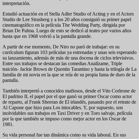
interpretación.
Estudió actuación en el Stella Adler Studio of Acting y en el Actors
Studio de Lee Strasberg y a los 20 años consiguió su primer papel
cinematográfico en la película The Wedding Party, dirigida por
Brian De Palma. Luego de esto se dedicó al teatro por varios años
hasta que en 1968 volvió a la pantalla grande.
A partir de ese momento, De Niro no paró de trabajar: en su
currículum figuran 103 películas ya estrenadas y unas seis esperando
su lanzamiento, además de más de una docena de ciclos televisivos.
Entre sus trabajos se destacan las comedias Analízame, Triple
traición- Jackie Brown de Quentin Tarantino y hasta la trilogía de La
familia de mi novia en la que se reía de su propia fama de duro de la
pantalla.
También interpretó a conocidos mafiosos, desde el Vito Corleone de
El padrino II, el papel por el que ganó su primer Oscar como actor
de reparto, al Frank Sheeran de El irlandés, pasando por el retrato de
Al Capone que hizo para Los intocables. Y, por supuesto, son
inolvidables sus trabajos en Taxi Driver y en Toro salvaje, película
por la que también se impuso como mejor actor en los Oscar de
1981.
Su vida personal fue tan dinámica como su vida laboral. En sus