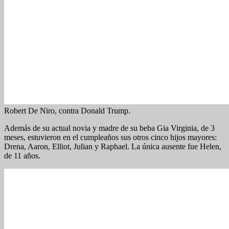
Robert De Niro, contra Donald Trump.
Además de su actual novia y madre de su beba Gia Virginia, de 3
meses, estuvieron en el cumpleaños sus otros cinco hijos mayores:
Drena, Aaron, Elliot, Julian y Raphael. La única ausente fue Helen,
de 11 años.