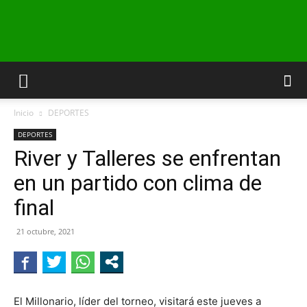
INFO24
Inicio
DEPORTES
RIO
DEPORTES
River y Talleres se enfrentan
en un partido con clima de
NEGRO
final
21 octubre, 2021
El Millonario, líder del torneo, visitará este jueves a