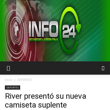
INFO24
Inicio
DEPORTES
DEPORTES
River presentó su nueva
RIO
camiseta suplente