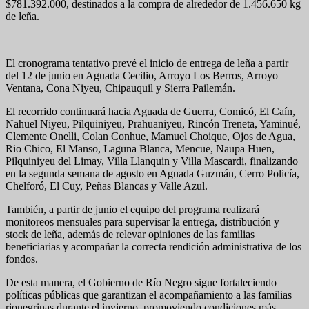
$781.392.000, destinados a la compra de alrededor de 1.456.650 kg
de leña.
El cronograma tentativo prevé el inicio de entrega de leña a partir
del 12 de junio en Aguada Cecilio, Arroyo Los Berros, Arroyo
Ventana, Cona Niyeu, Chipauquil y Sierra Pailemán.
El recorrido continuará hacia Aguada de Guerra, Comicó, El Caín,
Nahuel Niyeu, Pilquiniyeu, Prahuaniyeu, Rincón Treneta, Yaminué,
Clemente Onelli, Colan Conhue, Mamuel Choique, Ojos de Agua,
Rio Chico, El Manso, Laguna Blanca, Mencue, Naupa Huen,
Pilquiniyeu del Limay, Villa Llanquin y Villa Mascardi, finalizando
en la segunda semana de agosto en Aguada Guzmán, Cerro Policía,
Chelforó, El Cuy, Peñas Blancas y Valle Azul.
También, a partir de junio el equipo del programa realizará
monitoreos mensuales para supervisar la entrega, distribución y
stock de leña, además de relevar opiniones de las familias
beneficiarias y acompañar la correcta rendición administrativa de los
fondos.
De esta manera, el Gobierno de Río Negro sigue fortaleciendo
políticas públicas que garantizan el acompañamiento a las familias
rionegrinas durante el invierno, promoviendo condiciones más