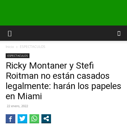
INFO24
Inicio
ESPECTACULOS
RIO
ESPECTACULOS
Ricky Montaner y Stefi
Roitman no están casados
NEGRO
legalmente: harán los papeles
en Miami
22 enero, 2022