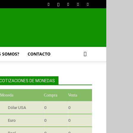
S SOMOS?
CONTACTO
COTIZACIONES DE MONEDAS
Moneda
Compra
Venta
Dólar USA
0
0
Euro
0
0