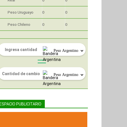
Real
0
0
Peso Uruguayo
0
0
Peso Chileno
0
0
ESPACIO PUBLICITARIO