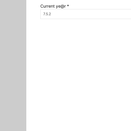
Current ye@r
*