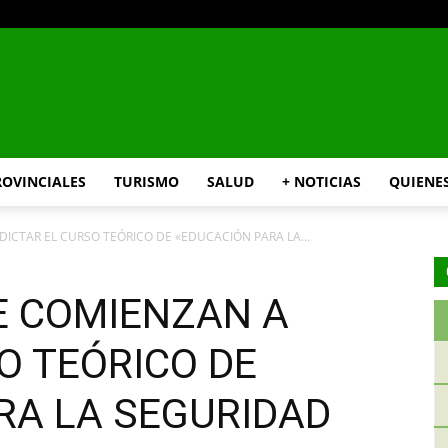
INFO24
ROVINCIALES
TURISMO
SALUD
+ NOTICIAS
QUIENE
ICTAR EL CURSO TEÓRICO DE «EDUCACIÓN PARA LA...
RIO
E COMIENZAN A
O TEÓRICO DE
RA LA SEGURIDAD
NEGRO