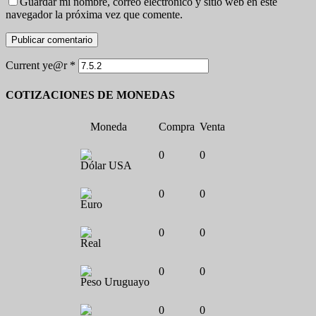
Guardar mi nombre, correo electrónico y sitio web en este
navegador la próxima vez que comente.
Current ye@r
*
COTIZACIONES DE MONEDAS
Moneda
Compra
Venta
0
0
Dólar USA
0
0
Euro
0
0
Real
0
0
Peso Uruguayo
0
0