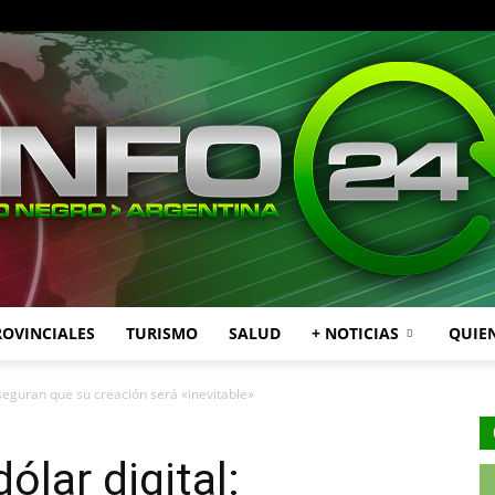
ROVINCIALES
TURISMO
SALUD
+ NOTICIAS
QUIE
INFO24
aseguran que su creación será «inevitable»
ólar digital: