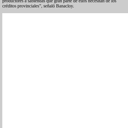
productores a sabiendas que gran parte de ellos necesitan de los
créditos provinciales”, señaló Banacloy.