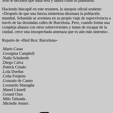
Solo te decimos que nada será y saldrá como lo planearon.
Haciendo hincapié en este resumen, la sinopsis oficial sostiene:
«Después de que una fuerza misteriosa diezmara la población
mundial, Sebastián se aventura en su propio viaje de supervivencia a
través de las desoladas calles de Barcelona. Pero, cuando forma una
compleja alianza con otros sobrevivientes y tratan de escapar de la
ciudad, crece una insospechada amenaza que es aún más siniestra».
Reparto de «Bird Box: Barcelona»
.Mario Casas
.Georgina Campbell
.Naila Schuberth
.Diego Calva
.Patrick Criado
.Lola Dueñas
.Celia Freijeiro
.Gonzalo de Castro
.Leonardo Sbaraglia
.Manel Llunell
.Gerard Oms
.Milo Taboada .
.Michelle Jenner .