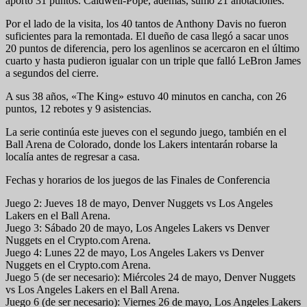
aportó 31 puntos. Caldwell-Pope, además, sumó 21 anotaciones.
Por el lado de la visita, los 40 tantos de Anthony Davis no fueron
suficientes para la remontada. El dueño de casa llegó a sacar unos
20 puntos de diferencia, pero los agenlinos se acercaron en el último
cuarto y hasta pudieron igualar con un triple que falló LeBron James
a segundos del cierre.
A sus 38 años, «The King» estuvo 40 minutos en cancha, con 26
puntos, 12 rebotes y 9 asistencias.
La serie continúa este jueves con el segundo juego, también en el
Ball Arena de Colorado, donde los Lakers intentarán robarse la
localía antes de regresar a casa.
Fechas y horarios de los juegos de las Finales de Conferencia
Juego 2: Jueves 18 de mayo, Denver Nuggets vs Los Angeles
Lakers en el Ball Arena.
Juego 3: Sábado 20 de mayo, Los Angeles Lakers vs Denver
Nuggets en el Crypto.com Arena.
Juego 4: Lunes 22 de mayo, Los Angeles Lakers vs Denver
Nuggets en el Crypto.com Arena.
Juego 5 (de ser necesario): Miércoles 24 de mayo, Denver Nuggets
vs Los Angeles Lakers en el Ball Arena.
Juego 6 (de ser necesario): Viernes 26 de mayo, Los Angeles Lakers