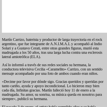
Martín Carrizo, baterista y productor de larga trayectoria en el rock
argentino, que fue integrante de A.N.I.M.A.L y acompañó al Indio
Solari y a Gustavo Cerati, entre otras grandes figuras, murió esta
madrugada a los 50 años, tras una larga lucha contra una esclerosis
lateral amiotrófica (ELA).
Así lo informó a través de sus redes sociales su hermana, la
conductora televisiva Cecilia «Caramelito» Carrizo, con un sentido
mensaje acompañado por una foto de ambos cuando eran niños.
«Decime por favor por dónde sigo. Gracias queridos y queridas por
tanto cariño, ayuda y apoyo incondicional. Lo hicieron muy bien
cada día, Infinitas gracias. Martín falleció hoy 11 de enero a la
madrugada. Su amor, su sonrisa, su música queda en nosotrxs para
siempre», publicó su hermana.
El pasado 3 de enero, el artista había cumplido años y se había