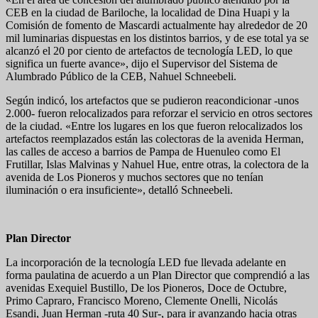
CEB en la ciudad de Bariloche, la localidad de Dina Huapi y la
Comisión de fomento de Mascardi actualmente hay alrededor de 20
mil luminarias dispuestas en los distintos barrios, y de ese total ya se
alcanzó el 20 por ciento de artefactos de tecnología LED, lo que
significa un fuerte avance», dijo el Supervisor del Sistema de
Alumbrado Público de la CEB, Nahuel Schneebeli.
Según indicó, los artefactos que se pudieron reacondicionar -unos
2.000- fueron relocalizados para reforzar el servicio en otros sectores
de la ciudad. «Entre los lugares en los que fueron relocalizados los
artefactos reemplazados están las colectoras de la avenida Herman,
las calles de acceso a barrios de Pampa de Huenuleo como El
Frutillar, Islas Malvinas y Nahuel Hue, entre otras, la colectora de la
avenida de Los Pioneros y muchos sectores que no tenían
iluminación o era insuficiente», detalló Schneebeli.
Plan Director
La incorporación de la tecnología LED fue llevada adelante en
forma paulatina de acuerdo a un Plan Director que comprendió a las
avenidas Exequiel Bustillo, De los Pioneros, Doce de Octubre,
Primo Capraro, Francisco Moreno, Clemente Onelli, Nicolás
Esandi, Juan Herman -ruta 40 Sur-, para ir avanzando hacia otras