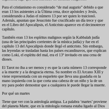
Para el cristianismo es considerado “de mal augurio” debido a que
eran 13 los asistentes a la Última cena, doce apóstoles y Jesús,
considerando a Judas el número 13 por ser quien lo traicionó.
Además, apuntan que Jesucristo fue crucificado un día trece y que
en el Libro del Apocalipsis, el Anticristo aparece en el decimotercer
capítulo.
También eran 13 los espíritus malignos según la Kabbalah judía
(una de las principales corrientes de la mística judía) y fue en el
capítulo 13 del Apocalipsis donde llegó el anticristo. Sin embargo,
las leyendas se trasladan hasta los países escandinavos, que explican
como Loki, el espíritu del mal, era el 13º invitado en una cena de
dioses.
El Tarot no iba a ser menos y es que la carta número 13 corresponde
a la muerte y a la desgracia eterna. Su nombre es El Arcano XIII y
viene representada con un esqueleto que lleva una guadaña en la
mano izquierda con la que corta una cabeza de un niño y la de un
rey para poder demostrar que a cualquiera le puede llegar la muerte.
Por qué un martes
Tiene que ver con la astrología antigua. La palabra ‘martes’ proviene
del planeta Marte, que en la mitología romana estaba ligado al Dios