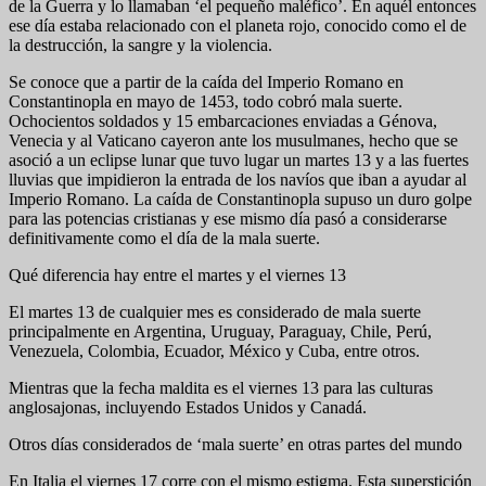
de la Guerra y lo llamaban ‘el pequeño maléfico’. En aquél entonces
ese día estaba relacionado con el planeta rojo, conocido como el de
la destrucción, la sangre y la violencia.
Se conoce que a partir de la caída del Imperio Romano en
Constantinopla en mayo de 1453, todo cobró mala suerte.
Ochocientos soldados y 15 embarcaciones enviadas a Génova,
Venecia y al Vaticano cayeron ante los musulmanes, hecho que se
asoció a un eclipse lunar que tuvo lugar un martes 13 y a las fuertes
lluvias que impidieron la entrada de los navíos que iban a ayudar al
Imperio Romano. La caída de Constantinopla supuso un duro golpe
para las potencias cristianas y ese mismo día pasó a considerarse
definitivamente como el día de la mala suerte.
Qué diferencia hay entre el martes y el viernes 13
El martes 13 de cualquier mes es considerado de mala suerte
principalmente en Argentina, Uruguay, Paraguay, Chile, Perú,
Venezuela, Colombia, Ecuador, México y Cuba, entre otros.
Mientras que la fecha maldita es el viernes 13 para las culturas
anglosajonas, incluyendo Estados Unidos y Canadá.
Otros días considerados de ‘mala suerte’ en otras partes del mundo
En Italia el viernes 17 corre con el mismo estigma. Esta superstición