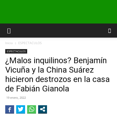
INFO24
Inicio
ESPECTACULOS
RIO
ESPECTACULOS
¿Malos inquilinos? Benjamín
Vicuña y la China Suárez
NEGRO
hicieron destrozos en la casa
de Fabián Gianola
19 enero, 2022