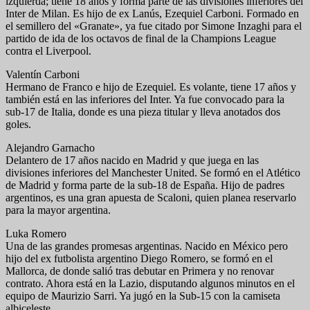
izquierda; tiene 18 años y forma parte de las divisiones inferiores del
Inter de Milan. Es hijo de ex Lanús, Ezequiel Carboni. Formado en
el semillero del «Granate», ya fue citado por Simone Inzaghi para el
partido de ida de los octavos de final de la Champions League
contra el Liverpool.
Valentín Carboni
Hermano de Franco e hijo de Ezequiel. Es volante, tiene 17 años y
también está en las inferiores del Inter. Ya fue convocado para la
sub-17 de Italia, donde es una pieza titular y lleva anotados dos
goles.
Alejandro Garnacho
Delantero de 17 años nacido en Madrid y que juega en las
divisiones inferiores del Manchester United. Se formó en el Atlético
de Madrid y forma parte de la sub-18 de España. Hijo de padres
argentinos, es una gran apuesta de Scaloni, quien planea reservarlo
para la mayor argentina.
Luka Romero
Una de las grandes promesas argentinas. Nacido en México pero
hijo del ex futbolista argentino Diego Romero, se formó en el
Mallorca, de donde salió tras debutar en Primera y no renovar
contrato. Ahora está en la Lazio, disputando algunos minutos en el
equipo de Maurizio Sarri. Ya jugó en la Sub-15 con la camiseta
albiceleste.