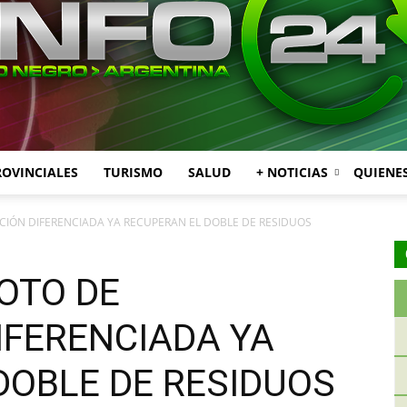
ROVINCIALES
TURISMO
SALUD
+ NOTICIAS
QUIENE
INFO24
CCIÓN DIFERENCIADA YA RECUPERAN EL DOBLE DE RESIDUOS
OTO DE
IFERENCIADA YA
RIO
DOBLE DE RESIDUOS