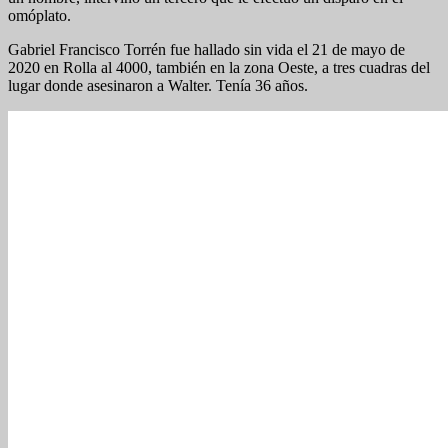
omóplato.
Gabriel Francisco Torrén fue hallado sin vida el 21 de mayo de
2020 en Rolla al 4000, también en la zona Oeste, a tres cuadras del
lugar donde asesinaron a Walter. Tenía 36 años.