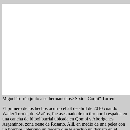
Miguel Torrén junto a su hermano José Sixto “Coqui” Torrén.
El primero de los hechos ocurrió el 24 de abril de 2010 cuando
Walter Torrén, de 32 años, fue asesinado de un tiro por la espalda en
una cancha de fútbol barrial ubicada en Qompi y Aborígenes
Argentinos, zona oeste de Rosario. Allí, en medio de una pelea con
un hombre, intervino un tercero que le efectuó un disparo en el