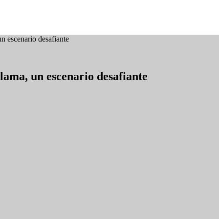
un escenario desafiante
alama, un escenario desafiante