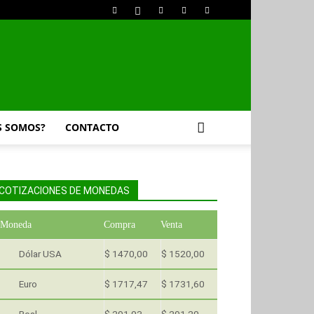
S SOMOS?
CONTACTO
COTIZACIONES DE MONEDAS
Moneda
Compra
Venta
Dólar USA
$ 1470,00
$ 1520,00
Euro
$ 1717,47
$ 1731,60