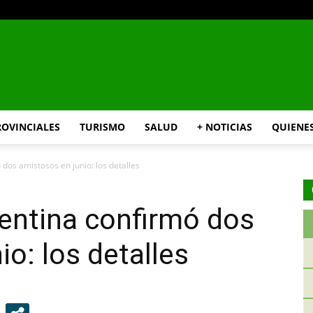
INFO24
ROVINCIALES
TURISMO
SALUD
+ NOTICIAS
QUIENE
dos amistosos en junio: los detalles
RIO
entina confirmó dos
o: los detalles
NEGRO