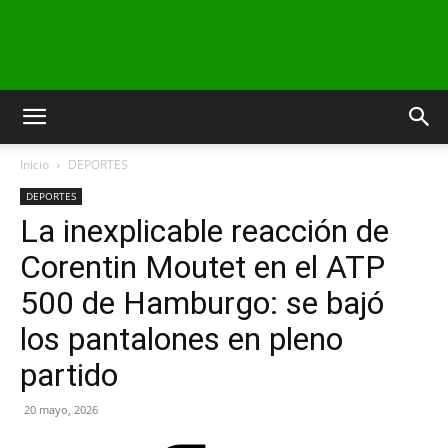
INFO24
Inicio
DEPORTES
RIO
DEPORTES
La inexplicable reacción de
Corentin Moutet en el ATP
NEGRO
500 de Hamburgo: se bajó
los pantalones en pleno
partido
20 mayo, 2026