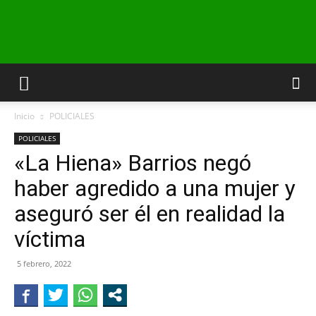
INFO24
Inicio
POLICIALES
RIO
POLICIALES
«La Hiena» Barrios negó
haber agredido a una mujer y
NEGRO
aseguró ser él en realidad la
víctima
5 febrero, 2022