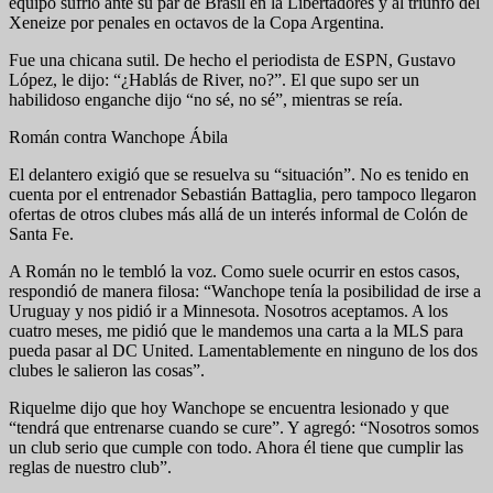
equipo sufrió ante su par de Brasil en la Libertadores y al triunfo del
Xeneize por penales en octavos de la Copa Argentina.
Fue una chicana sutil. De hecho el periodista de ESPN, Gustavo
López, le dijo: “¿Hablás de River, no?”. El que supo ser un
habilidoso enganche dijo “no sé, no sé”, mientras se reía.
Román contra Wanchope Ábila
El delantero exigió que se resuelva su “situación”. No es tenido en
cuenta por el entrenador Sebastián Battaglia, pero tampoco llegaron
ofertas de otros clubes más allá de un interés informal de Colón de
Santa Fe.
A Román no le tembló la voz. Como suele ocurrir en estos casos,
respondió de manera filosa: “Wanchope tenía la posibilidad de irse a
Uruguay y nos pidió ir a Minnesota. Nosotros aceptamos. A los
cuatro meses, me pidió que le mandemos una carta a la MLS para
pueda pasar al DC United. Lamentablemente en ninguno de los dos
clubes le salieron las cosas”.
Riquelme dijo que hoy Wanchope se encuentra lesionado y que
“tendrá que entrenarse cuando se cure”. Y agregó: “Nosotros somos
un club serio que cumple con todo. Ahora él tiene que cumplir las
reglas de nuestro club”.