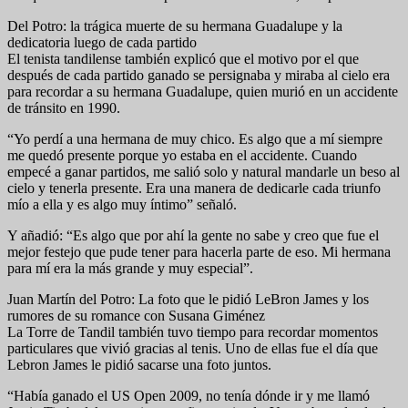
Del Potro: la trágica muerte de su hermana Guadalupe y la
dedicatoria luego de cada partido
El tenista tandilense también explicó que el motivo por el que
después de cada partido ganado se persignaba y miraba al cielo era
para recordar a su hermana Guadalupe, quien murió en un accidente
de tránsito en 1990.
“Yo perdí a una hermana de muy chico. Es algo que a mí siempre
me quedó presente porque yo estaba en el accidente. Cuando
empecé a ganar partidos, me salió solo y natural mandarle un beso al
cielo y tenerla presente. Era una manera de dedicarle cada triunfo
mío a ella y es algo muy íntimo” señaló.
Y añadió: “Es algo que por ahí la gente no sabe y creo que fue el
mejor festejo que pude tener para hacerla parte de eso. Mi hermana
para mí era la más grande y muy especial”.
Juan Martín del Potro: La foto que le pidió LeBron James y los
rumores de su romance con Susana Giménez
La Torre de Tandil también tuvo tiempo para recordar momentos
particulares que vivió gracias al tenis. Uno de ellas fue el día que
Lebron James le pidió sacarse una foto juntos.
“Había ganado el US Open 2009, no tenía dónde ir y me llamó