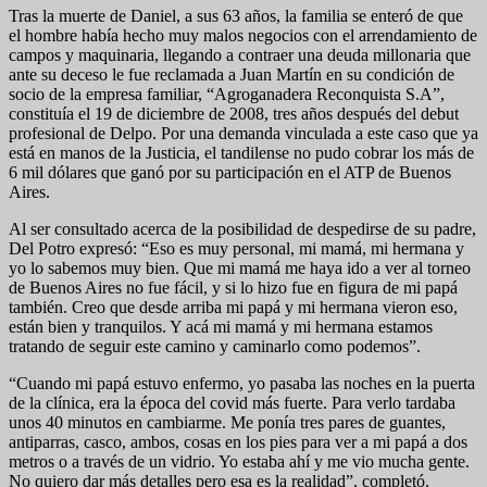
Tras la muerte de Daniel, a sus 63 años, la familia se enteró de que
el hombre había hecho muy malos negocios con el arrendamiento de
campos y maquinaria, llegando a contraer una deuda millonaria que
ante su deceso le fue reclamada a Juan Martín en su condición de
socio de la empresa familiar, “Agroganadera Reconquista S.A”,
constituía el 19 de diciembre de 2008, tres años después del debut
profesional de Delpo. Por una demanda vinculada a este caso que ya
está en manos de la Justicia, el tandilense no pudo cobrar los más de
6 mil dólares que ganó por su participación en el ATP de Buenos
Aires.
Al ser consultado acerca de la posibilidad de despedirse de su padre,
Del Potro expresó: “Eso es muy personal, mi mamá, mi hermana y
yo lo sabemos muy bien. Que mi mamá me haya ido a ver al torneo
de Buenos Aires no fue fácil, y si lo hizo fue en figura de mi papá
también. Creo que desde arriba mi papá y mi hermana vieron eso,
están bien y tranquilos. Y acá mi mamá y mi hermana estamos
tratando de seguir este camino y caminarlo como podemos”.
“Cuando mi papá estuvo enfermo, yo pasaba las noches en la puerta
de la clínica, era la época del covid más fuerte. Para verlo tardaba
unos 40 minutos en cambiarme. Me ponía tres pares de guantes,
antiparras, casco, ambos, cosas en los pies para ver a mi papá a dos
metros o a través de un vidrio. Yo estaba ahí y me vio mucha gente.
No quiero dar más detalles pero esa es la realidad”, completó.