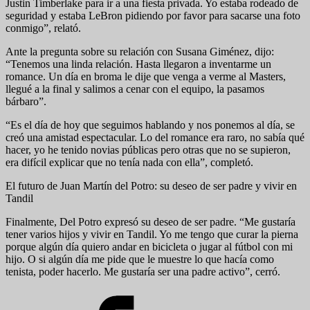
Justin Timberlake para ir a una fiesta privada. Yo estaba rodeado de
seguridad y estaba LeBron pidiendo por favor para sacarse una foto
conmigo”, relató.
Ante la pregunta sobre su relación con Susana Giménez, dijo:
“Tenemos una linda relación. Hasta llegaron a inventarme un
romance. Un día en broma le dije que venga a verme al Masters,
llegué a la final y salimos a cenar con el equipo, la pasamos
bárbaro”.
“Es el día de hoy que seguimos hablando y nos ponemos al día, se
creó una amistad espectacular. Lo del romance era raro, no sabía qué
hacer, yo he tenido novias públicas pero otras que no se supieron,
era difícil explicar que no tenía nada con ella”, completó.
El futuro de Juan Martín del Potro: su deseo de ser padre y vivir en
Tandil
Finalmente, Del Potro expresó su deseo de ser padre. “Me gustaría
tener varios hijos y vivir en Tandil. Yo me tengo que curar la pierna
porque algún día quiero andar en bicicleta o jugar al fútbol con mi
hijo. O si algún día me pide que le muestre lo que hacía como
tenista, poder hacerlo. Me gustaría ser una padre activo”, cerró.