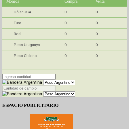
Moneda
Compra
Venta
Dólar USA
0
0
Euro
0
0
Real
0
0
Peso Uruguayo
0
0
Peso Chileno
0
0
ESPACIO PUBLICITARIO