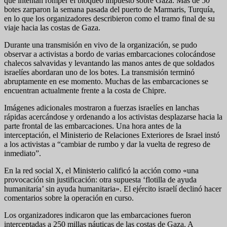
que intentan romper el bloqueo impuesto sobre Gaza. Más de 50
botes zarparon la semana pasada del puerto de Marmaris, Turquía,
en lo que los organizadores describieron como el tramo final de su
viaje hacia las costas de Gaza.
Durante una transmisión en vivo de la organización, se pudo
observar a activistas a bordo de varias embarcaciones colocándose
chalecos salvavidas y levantando las manos antes de que soldados
israelíes abordaran uno de los botes. La transmisión terminó
abruptamente en ese momento. Muchas de las embarcaciones se
encuentran actualmente frente a la costa de Chipre.
Imágenes adicionales mostraron a fuerzas israelíes en lanchas
rápidas acercándose y ordenando a los activistas desplazarse hacia la
parte frontal de las embarcaciones. Una hora antes de la
interceptación, el Ministerio de Relaciones Exteriores de Israel instó
a los activistas a “cambiar de rumbo y dar la vuelta de regreso de
inmediato”.
En la red social X, el Ministerio calificó la acción como «una
provocación sin justificación: otra supuesta ‘flotilla de ayuda
humanitaria’ sin ayuda humanitaria». El ejército israelí declinó hacer
comentarios sobre la operación en curso.
Los organizadores indicaron que las embarcaciones fueron
interceptadas a 250 millas náuticas de las costas de Gaza. A