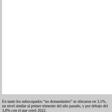
En tanto los subocupados “no demandantes” se ubicaron en 3,1%,
un nivel similar al primer trimestre del año pasado, y por debajo del
3,8% con el que cerró 2022.