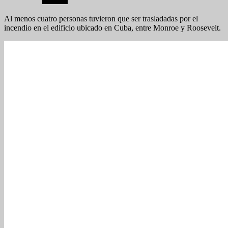
Al menos cuatro personas tuvieron que ser trasladadas por el
incendio en el edificio ubicado en Cuba, entre Monroe y Roosevelt.