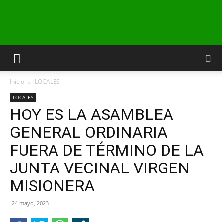
INFO24
Inicio
LOCALES
RIO
LOCALES
HOY ES LA ASAMBLEA
GENERAL ORDINARIA
NEGRO
FUERA DE TÉRMINO DE LA
JUNTA VECINAL VIRGEN
MISIONERA
24 mayo, 2023