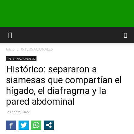
INFO24
Inicio
INTERNACIONALES
RIO
INTERNACIONALES
Histórico: separaron a
siamesas que compartían el
NEGRO
hígado, el diafragma y la
pared abdominal
23 enero, 2022