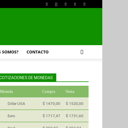
S SOMOS?
CONTACTO
COTIZACIONES DE MONEDAS
Moneda
Compra
Venta
Dólar USA
$ 1470,00
$ 1520,00
Euro
$ 1717,47
$ 1731,60