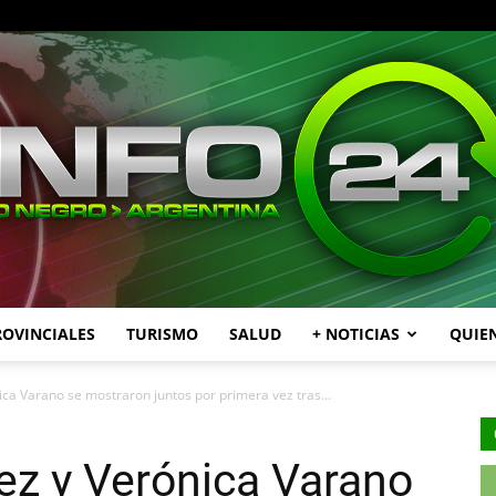
ROVINCIALES
TURISMO
SALUD
+ NOTICIAS
QUIE
INFO24
a Varano se mostraron juntos por primera vez tras...
z y Verónica Varano