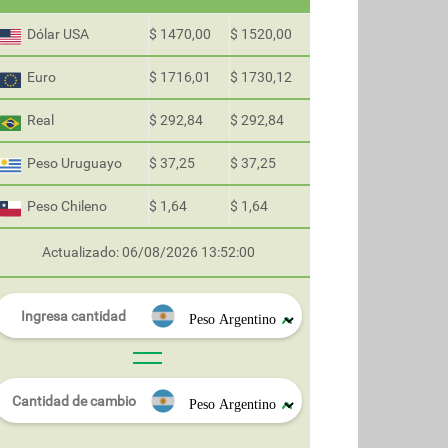
Dólar USA
$ 1470,00
$ 1520,00
Euro
$ 1716,01
$ 1730,12
Real
$ 292,84
$ 292,84
Peso Uruguayo
$ 37,25
$ 37,25
Peso Chileno
$ 1,64
$ 1,64
Actualizado: 06/08/2026 13:52:00