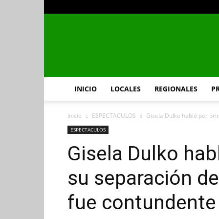
INICIO
LOCALES
REGIONALES
P
Inicio
ESPECTACULOS
Gisela Dulko habló por pr
ESPECTACULOS
Gisela Dulko hab
su separación d
fue contundente