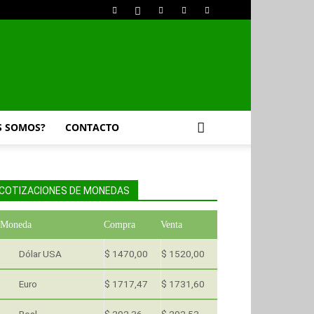
S SOMOS?
CONTACTO
COTIZACIONES DE MONEDAS
Moneda
Compra
Venta
Dólar USA
$ 1470,00
$ 1520,00
Euro
$ 1717,47
$ 1731,60