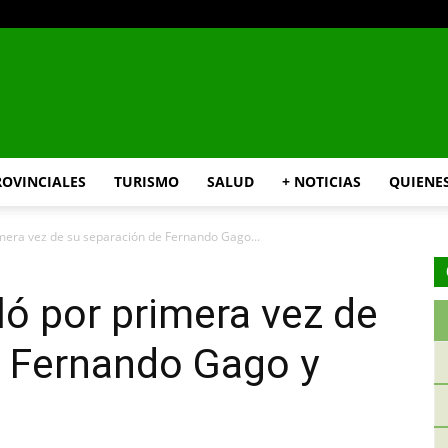
INFO24
ROVINCIALES
TURISMO
SALUD
+ NOTICIAS
QUIENE
imera vez de su separación de Fernando Gago...
RIO
ló por primera vez de
e Fernando Gago y
NEGRO