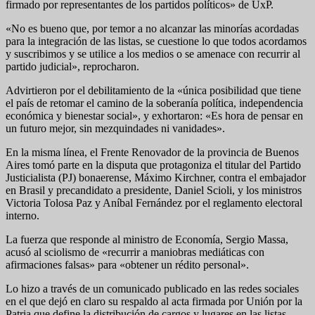
firmado por representantes de los partidos políticos» de UxP.
«No es bueno que, por temor a no alcanzar las minorías acordadas
para la integración de las listas, se cuestione lo que todos acordamos
y suscribimos y se utilice a los medios o se amenace con recurrir al
partido judicial», reprocharon.
Advirtieron por el debilitamiento de la «única posibilidad que tiene
el país de retomar el camino de la soberanía política, independencia
económica y bienestar social», y exhortaron: «Es hora de pensar en
un futuro mejor, sin mezquindades ni vanidades».
En la misma línea, el Frente Renovador de la provincia de Buenos
Aires tomó parte en la disputa que protagoniza el titular del Partido
Justicialista (PJ) bonaerense, Máximo Kirchner, contra el embajador
en Brasil y precandidato a presidente, Daniel Scioli, y los ministros
Victoria Tolosa Paz y Aníbal Fernández por el reglamento electoral
interno.
La fuerza que responde al ministro de Economía, Sergio Massa,
acusó al sciolismo de «recurrir a maniobras mediáticas con
afirmaciones falsas» para «obtener un rédito personal».
Lo hizo a través de un comunicado publicado en las redes sociales
en el que dejó en claro su respaldo al acta firmada por Unión por la
Patria que define la distribución de cargos y lugares en las listas.