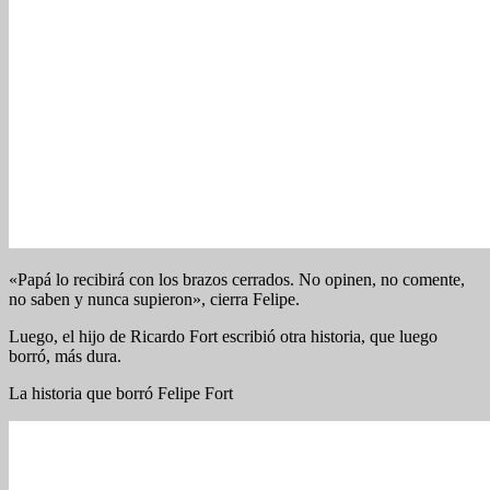
«Papá lo recibirá con los brazos cerrados. No opinen, no comente,
no saben y nunca supieron», cierra Felipe.
Luego, el hijo de Ricardo Fort escribió otra historia, que luego
borró, más dura.
La historia que borró Felipe Fort