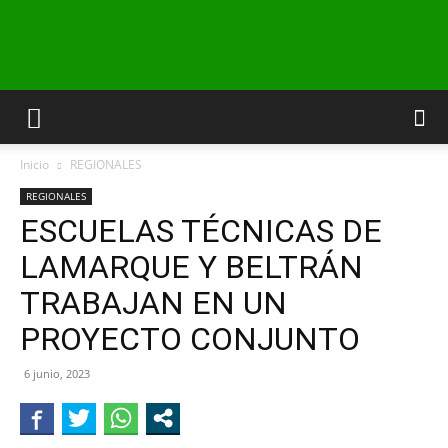
INFO24
Inicio
REGIONALES
RIO
REGIONALES
ESCUELAS TÉCNICAS DE
LAMARQUE Y BELTRÁN
NEGRO
TRABAJAN EN UN
PROYECTO CONJUNTO
6 junio, 2023