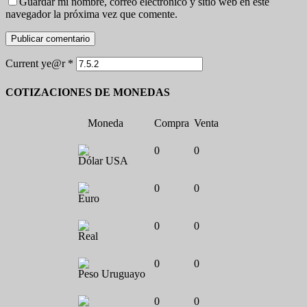
Guardar mi nombre, correo electrónico y sitio web en este
navegador la próxima vez que comente.
Current ye@r
*
COTIZACIONES DE MONEDAS
Moneda
Compra
Venta
0
0
Dólar USA
0
0
Euro
0
0
Real
0
0
Peso Uruguayo
0
0