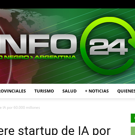
ROVINCIALES
TURISMO
SALUD
+ NOTICIAS
QUIENE
INFO24
e IA por 60.000 millones
re startup de IA por