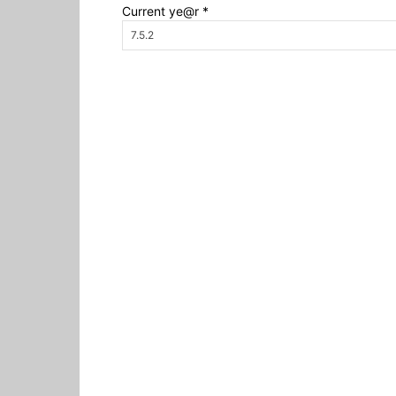
Current ye@r
*