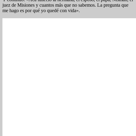
juez de Misiones y cuantos más que no sabemos. La pregunta que
me hago es por qué yo quedé con vida».