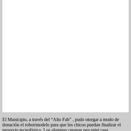
El Municipio, a través del “Alto Fab” , pudo otorgar a modo de
donación el robot/modelo para que los chicos puedan finalizar el
proyecto tecnológico. Los alumnos crearon una mini casa