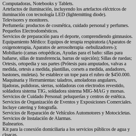
Computadoras, Notebooks y Tablets.
Artefactos de iluminación, incluyendo los artefactos eléctricos de
iluminación con tecnología LED (lightemitting diode).
Televisores y monitores.
Perfumería: productos de cosmética, cuidado personal y perfumes.
Pequeños Electrodomésticos.
Servicios de preparación para el deporte, comprendiendo gimnasios.
Equipamiento Médico: Equipos de terapia respiratoria (Aparatos de
oxigenoterapia, Aparatos de aerosolterapia -nebulizadores-);
Mobiliario (camas ortopédicas, Ayudas para el baño: sillas para
bañarse, sillas de transferencia, barras de sujeción); Sillas de ruedas;
Ortesis, ortopedia y sus partes (Prótesis para amputados, valvas a
medida, ortesis a medida, plantillas, corsets a medida, andadores,
bastones, muletas). Se establece un tope para el rubro de $450.000.
Maquinaria y Herramientas: taladros, amoladoras angulares,
lijadoras, pulidoras, sierras, soldadoras con electrodos revestido,
soldadora sistema TIG, soldadora sistema MIG-MAG y morsas.
Servicios de Cuidado Personal: peluquerías y centros de estética.
Servicios de Organización de Eventos y Exposiciones Comerciales.
Incluye catering y fotografía.
Servicios de Reparación de Vehículos Automotores y Motocicletas.
Servicios de Instalación de Alarmas.
Balnearios.
Kit para la conexión domiciliaria a los servicios públicos de agua y
cloacas.