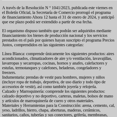
A través de la Resolución N º 1041/2023, publicada este viernes en
el Boletín Oficial, la Secretaría de Comercio prorrogó el programa
de financiamiento Ahora 12 hasta el 31 de enero de 2024, y anticipó
que ese plazo podrá ser extendido a partir de esa fecha.
El organismo dispuso también que podrán ser adquiridos mediante
financiamiento los bienes de producción nacional y los servicios
prestados en el país por quienes hayan suscripto el programa Precios
Justos, comprendidos en las siguientes categorías:
Línea Blanca: comprende únicamente los siguientes productos: aires
acondicionados, climatizadores de aire y/o ventilación, lavavajillas,
lavarropas y secarropas, cocinas, hornos y anafes, calefactores y
estufas, termotanques y calefones, heladeras, congeladores y
freezers.
Indumentaria: prendas de vestir para hombres, mujeres y niños
(incluye ropa de trabajo, deportiva, de uso diario y todo tipo de
accesorios de vestir), así como también joyería y relojería.
Calzado y Marroquinería: comprende los siguientes productos:
calzado deportivo y no deportivo, carteras, maletas, bolsos de mano
y artículos de marroquinería de cuero y otros materiales.
Materiales y Herramientas para la Construcción: arena, cemento, cal,
yeso, ladrillos, hierro, chapa, aberturas, maderas, cerámicos,
sanitarios, caños, tuberías y sus conectores, grifería, membranas,