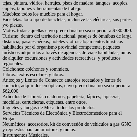
tejas, pintura, vidrios, herrajes, pisos de madera, tanques, acoples,
cuplas, tapones y herramientas de trabajo.
Muebles: todos los muebles para el hogar.
Bicicletas: todo tipo de bicicletas, inclusive las eléctricas, sus partes
y/o piezas.
Motos: todas aquellas cuyo precio final no sea superior a $730.000.
Turismo: dentro del territorio nacional, pasajes de ómnibus de larga
distancia, pasajes aéreos, hoteles y otros alojamientos turísticos
habilitados por el organismo provincial competente, paquetes
turísticos adquiridos a través de agencias de viaje habilitadas, autos
de alquiler, excursiones y actividades recreativas, y productos
regionales.
Colchones: colchones y sommiers.
Libros: textos escolares y libros.
Anteojos y Lentes de Contacto: anteojos recetados y lentes de
contacto, adquiridos en ópticas, cuyo precio final no sea superior a
$62.000.
Artículos de Librería: cuadernos, papelería, lápices, lapiceras,
mochilas, cartucheras, etiquetas, entre otros.
Juguetes y Juegos de Mesa: todos los productos.
Servicios Técnicos de Electrónica y Electrodomésticos para el
Hogar.
Neumáticos, accesorios, kit de conversión de vehículos a gas GNC
y repuestos para automotores y motos.
Instrumentos Musicales.